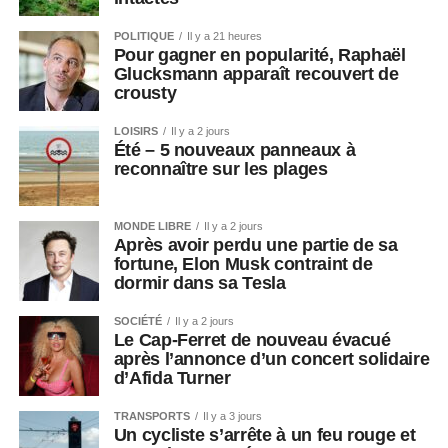
POLITIQUE
Il y a 21 heures
Pour gagner en popularité, Raphaël
Glucksmann apparaît recouvert de
crousty
LOISIRS
Il y a 2 jours
Été – 5 nouveaux panneaux à
reconnaître sur les plages
MONDE LIBRE
Il y a 2 jours
Après avoir perdu une partie de sa
fortune, Elon Musk contraint de
dormir dans sa Tesla
SOCIÉTÉ
Il y a 2 jours
Le Cap-Ferret de nouveau évacué
après l’annonce d’un concert solidaire
d’Afida Turner
TRANSPORTS
Il y a 3 jours
Un cycliste s’arrête à un feu rouge et