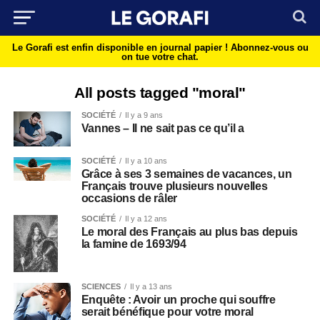
Le Gorafi est enfin disponible en journal papier !
Abonnez-vous ou
on tue votre chat.
All posts tagged "moral"
SOCIÉTÉ
Il y a 9 ans
Vannes – Il ne sait pas ce qu’il a
SOCIÉTÉ
Il y a 10 ans
Grâce à ses 3 semaines de vacances, un
Français trouve plusieurs nouvelles
occasions de râler
SOCIÉTÉ
Il y a 12 ans
Le moral des Français au plus bas depuis
la famine de 1693/94
SCIENCES
Il y a 13 ans
Enquête : Avoir un proche qui souffre
serait bénéfique pour votre moral