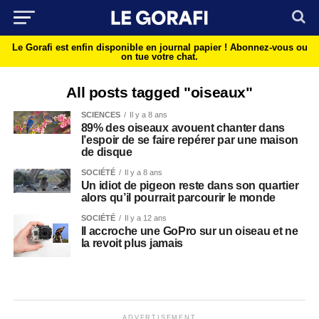
Le Gorafi est enfin disponible en journal papier !
Abonnez-vous ou
on tue votre chat.
All posts tagged "oiseaux"
SCIENCES
Il y a 8 ans
89% des oiseaux avouent chanter dans
l’espoir de se faire repérer par une maison
de disque
SOCIÉTÉ
Il y a 8 ans
Un idiot de pigeon reste dans son quartier
alors qu’il pourrait parcourir le monde
SOCIÉTÉ
Il y a 12 ans
Il accroche une GoPro sur un oiseau et ne
la revoit plus jamais
ADVERTISEMENT