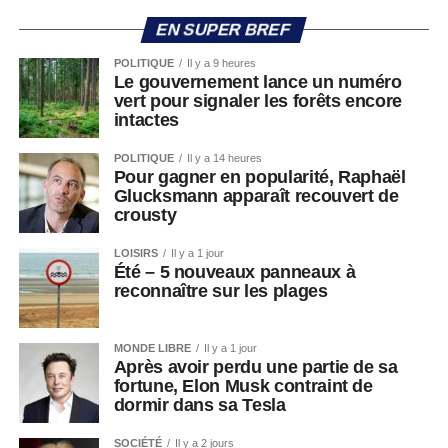
EN SUPER BREF
POLITIQUE
Il y a 9 heures
Le gouvernement lance un numéro
vert pour signaler les forêts encore
intactes
POLITIQUE
Il y a 14 heures
Pour gagner en popularité, Raphaël
Glucksmann apparaît recouvert de
crousty
LOISIRS
Il y a 1 jour
Été – 5 nouveaux panneaux à
reconnaître sur les plages
MONDE LIBRE
Il y a 1 jour
Après avoir perdu une partie de sa
fortune, Elon Musk contraint de
dormir dans sa Tesla
SOCIÉTÉ
Il y a 2 jours