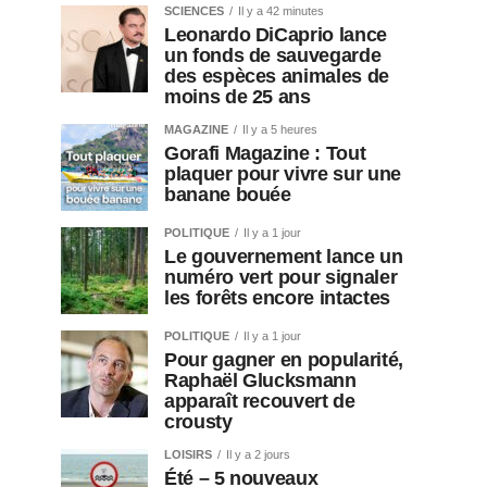
SCIENCES
Il y a 42 minutes
Leonardo DiCaprio lance
un fonds de sauvegarde
des espèces animales de
moins de 25 ans
MAGAZINE
Il y a 5 heures
Gorafi Magazine : Tout
plaquer pour vivre sur une
banane bouée
POLITIQUE
Il y a 1 jour
Le gouvernement lance un
numéro vert pour signaler
les forêts encore intactes
POLITIQUE
Il y a 1 jour
Pour gagner en popularité,
Raphaël Glucksmann
apparaît recouvert de
crousty
LOISIRS
Il y a 2 jours
Été – 5 nouveaux