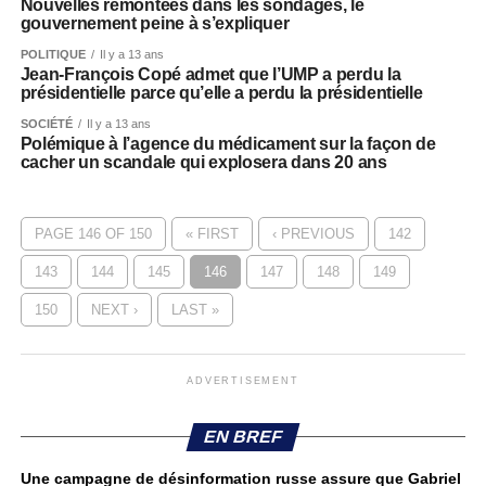
Nouvelles remontées dans les sondages, le
gouvernement peine à s’expliquer
POLITIQUE
Il y a 13 ans
Jean-François Copé admet que l’UMP a perdu la
présidentielle parce qu’elle a perdu la présidentielle
SOCIÉTÉ
Il y a 13 ans
Polémique à l’agence du médicament sur la façon de
cacher un scandale qui explosera dans 20 ans
PAGE 146 OF 150
« FIRST
‹ PREVIOUS
142
143
144
145
146
147
148
149
150
NEXT ›
LAST »
ADVERTISEMENT
EN BREF
Une campagne de désinformation russe assure que Gabriel