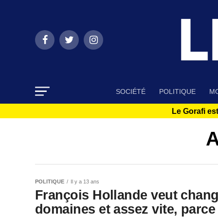
SOCIÉTÉ
POLITIQUE
MO
Le Gorafi est
A
POLITIQUE
Il y a 13 ans
François Hollande veut chang
domaines et assez vite, parce