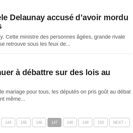
èle Delaunay accusé d’avoir mordu
s
. Cette ministre des personnes âgées, grande rivale
e retrouve sous les feux de...
uer à débattre sur des lois au
le mariage pour tous, les députés on pris goût au débat
ent même...
144
145
146
147
148
149
150
NEXT ›