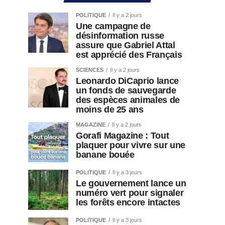
POLITIQUE
Il y a 2 jours
Une campagne de
désinformation russe
assure que Gabriel Attal
est apprécié des Français
SCIENCES
Il y a 2 jours
Leonardo DiCaprio lance
un fonds de sauvegarde
des espèces animales de
moins de 25 ans
MAGAZINE
Il y a 2 jours
Gorafi Magazine : Tout
plaquer pour vivre sur une
banane bouée
POLITIQUE
Il y a 3 jours
Le gouvernement lance un
numéro vert pour signaler
les forêts encore intactes
POLITIQUE
Il y a 3 jours