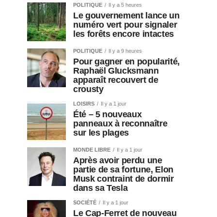
POLITIQUE
Il y a 5 heures
Le gouvernement lance un
numéro vert pour signaler
les forêts encore intactes
POLITIQUE
Il y a 9 heures
Pour gagner en popularité,
Raphaël Glucksmann
apparaît recouvert de
crousty
LOISIRS
Il y a 1 jour
Été – 5 nouveaux
panneaux à reconnaître
sur les plages
MONDE LIBRE
Il y a 1 jour
Après avoir perdu une
partie de sa fortune, Elon
Musk contraint de dormir
dans sa Tesla
SOCIÉTÉ
Il y a 1 jour
Le Cap-Ferret de nouveau