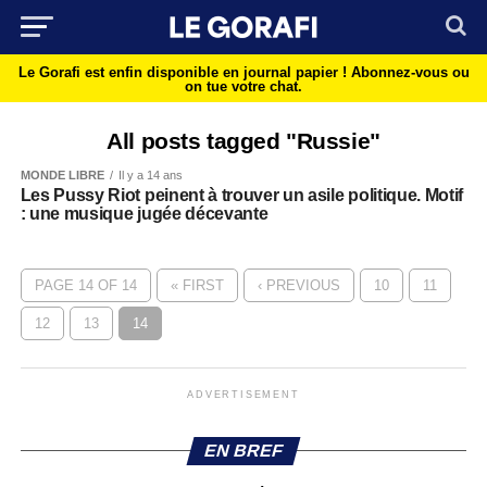
Le Gorafi est enfin disponible en journal papier !
Abonnez-vous ou
on tue votre chat.
All posts tagged "Russie"
MONDE LIBRE
Il y a 14 ans
Les Pussy Riot peinent à trouver un asile politique. Motif
: une musique jugée décevante
PAGE 14 OF 14
« FIRST
‹ PREVIOUS
10
11
12
13
14
ADVERTISEMENT
EN BREF