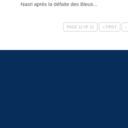
Nasri après la défaite des Bleus...
PAGE 12 OF 12
« FIRST
‹