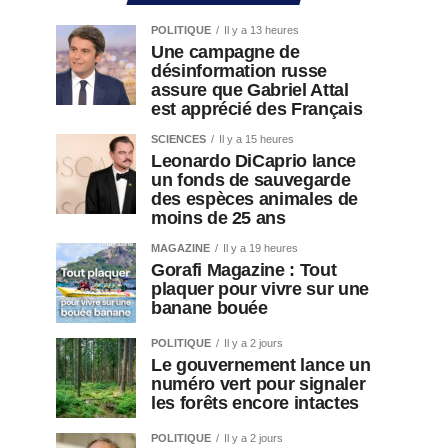
POLITIQUE
Il y a 13 heures
Une campagne de
désinformation russe
assure que Gabriel Attal
est apprécié des Français
SCIENCES
Il y a 15 heures
Leonardo DiCaprio lance
un fonds de sauvegarde
des espèces animales de
moins de 25 ans
MAGAZINE
Il y a 19 heures
Gorafi Magazine : Tout
plaquer pour vivre sur une
banane bouée
POLITIQUE
Il y a 2 jours
Le gouvernement lance un
numéro vert pour signaler
les forêts encore intactes
POLITIQUE
Il y a 2 jours