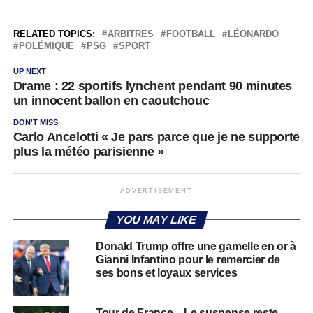
RELATED TOPICS:
ARBITRES
FOOTBALL
LÉONARDO
POLÉMIQUE
PSG
SPORT
UP NEXT
Drame : 22 sportifs lynchent pendant 90 minutes
un innocent ballon en caoutchouc
DON'T MISS
Carlo Ancelotti « Je pars parce que je ne supporte
plus la météo parisienne »
ADVERTISEMENT
YOU MAY LIKE
Donald Trump offre une gamelle en or à
Gianni Infantino pour le remercier de
ses bons et loyaux services
Tour de France – Le suspense reste