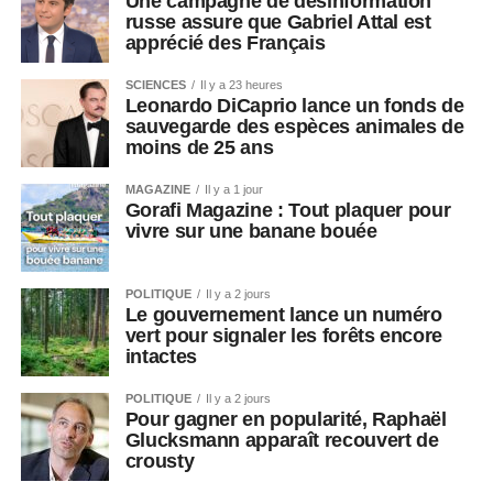
Une campagne de désinformation
russe assure que Gabriel Attal est
apprécié des Français
SCIENCES
Il y a 23 heures
Leonardo DiCaprio lance un fonds de
sauvegarde des espèces animales de
moins de 25 ans
MAGAZINE
Il y a 1 jour
Gorafi Magazine : Tout plaquer pour
vivre sur une banane bouée
POLITIQUE
Il y a 2 jours
Le gouvernement lance un numéro
vert pour signaler les forêts encore
intactes
POLITIQUE
Il y a 2 jours
Pour gagner en popularité, Raphaël
Glucksmann apparaît recouvert de
crousty