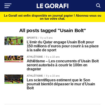
Le Gorafi est enfin disponible en journal papier !
Abonnez-vous ou
on tue votre chat.
All posts tagged "Usain Bolt"
SPORTS
Il y a 9 ans
L’émir du Qatar engage Usain Bolt pour
150 millions d’euros pour courir à sa place
à la salle de sport
ATHLÉTISME
Il y a 10 ans
Athlétisme – Les concurrents d’Usain Bolt
seront autorisés à courir le 100m en
dragster
ATHLÉTISME
Il y a 10 ans
Les scientifiques estiment que le Son
pourrait bientôt dépasser le mur d’Usain
Bolt