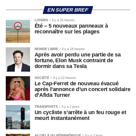
EN SUPER BREF
LOISIRS
Il y a 15 heures
Été – 5 nouveaux panneaux à
reconnaître sur les plages
MONDE LIBRE
Il y a 18 heures
Après avoir perdu une partie de sa
fortune, Elon Musk contraint de
dormir dans sa Tesla
SOCIÉTÉ
Il y a 22 heures
Le Cap-Ferret de nouveau évacué
après l’annonce d’un concert solidaire
d’Afida Turner
TRANSPORTS
Il y a 2 jours
Un cycliste s’arrête à un feu rouge et
meurt instantanément
AU DELÀ DU PÉRIPHÉRIQUE
Il y a 2 jours