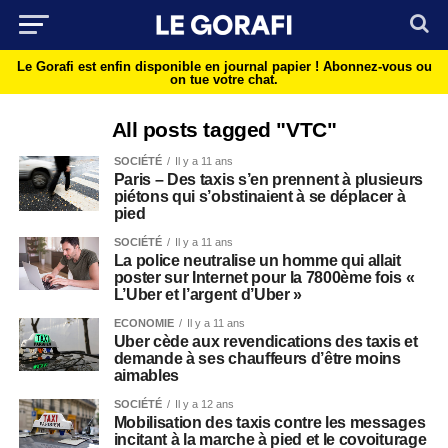
Le Gorafi est enfin disponible en journal papier !
Abonnez-vous ou
on tue votre chat.
All posts tagged "VTC"
SOCIÉTÉ
Il y a 11 ans
Paris – Des taxis s’en prennent à plusieurs
piétons qui s’obstinaient à se déplacer à
pied
SOCIÉTÉ
Il y a 11 ans
La police neutralise un homme qui allait
poster sur Internet pour la 7800ème fois «
L’Uber et l’argent d’Uber »
ECONOMIE
Il y a 11 ans
Uber cède aux revendications des taxis et
demande à ses chauffeurs d’être moins
aimables
SOCIÉTÉ
Il y a 12 ans
Mobilisation des taxis contre les messages
incitant à la marche à pied et le covoiturage