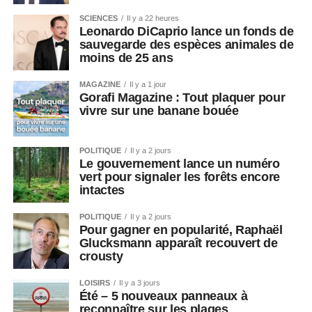
SCIENCES
Il y a 22 heures
Leonardo DiCaprio lance un fonds de
sauvegarde des espèces animales de
moins de 25 ans
MAGAZINE
Il y a 1 jour
Gorafi Magazine : Tout plaquer pour
vivre sur une banane bouée
POLITIQUE
Il y a 2 jours
Le gouvernement lance un numéro
vert pour signaler les forêts encore
intactes
POLITIQUE
Il y a 2 jours
Pour gagner en popularité, Raphaël
Glucksmann apparaît recouvert de
crousty
LOISIRS
Il y a 3 jours
Été – 5 nouveaux panneaux à
reconnaître sur les plages