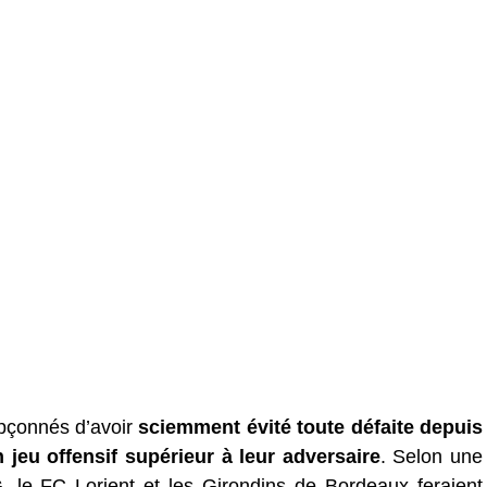
pçonnés d’avoir
sciemment évit
é toute défaite depuis
 jeu offensif supérieur à leur adversaire
. Selon une
, le FC Lorient et les Girondins de Bordeaux feraient