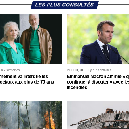
LES PLUS CONSULTÉS
 y a 2 semaines
POLITIQUE
Il y a 2 semaines
nement va interdire les
Emmanuel Macron affirme « qu’
ociaux aux plus de 70 ans
continuer à discuter » avec le
incendies