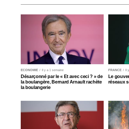
ECONOMIE
Il y a 1 semaine
FRANCE
Il
Désarçonné par le « Et avec ceci ? » de
Le gouver
la boulangère, Bernard Arnault rachète
réseaux s
la boulangerie