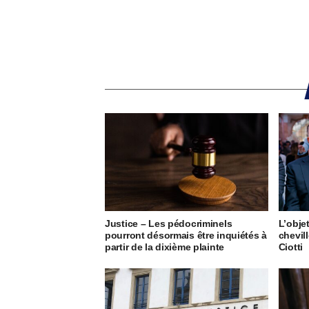
Justice – Les pédocriminels
L’obje
pourront désormais être inquiétés à
chevil
partir de la dixième plainte
Ciotti