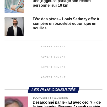
une joggeuse partage son record
personnel sur 10 km
Fête des pères – Louis Sarkozy offre à
son père un bracelet électronique en
nouilles
ADVERTISEMENT
ADVERTISEMENT
ADVERTISEMENT
ADVERTISEMENT
LES PLUS CONSULTÉS
ECONOMIE
Il y a 1 semaine
Désarçonné par le « Et avec ceci ? » de
la boulangère, Bernard Arnault rachète