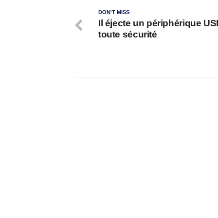
DON'T MISS
Il éjecte un périphérique U
toute sécurité