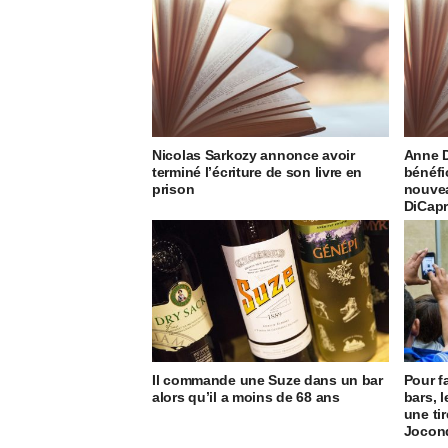
Nicolas Sarkozy annonce avoir
Anne D
terminé l’écriture de son livre en
bénéfi
prison
nouvea
DiCapr
Il commande une Suze dans un bar
Pour f
alors qu’il a moins de 68 ans
bars, 
une ti
Jocon