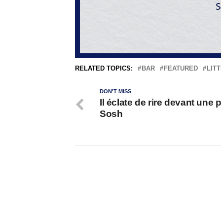
RELATED TOPICS:
BAR
FEATURED
LIT
DON'T MISS
Il éclate de rire devant une 
Sosh