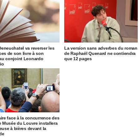
eneuchatel va reverser les
La version sans adverbes du roman
ces de son livre à son
de Raphaël Quenard ne contiendra
u conjoint Leonardo
que 12 pages
io
aire face à la concurrence des
le Musée du Louvre installera
reuse à bières devant la
de