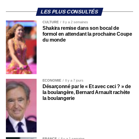
LES PLUS CONSULTÉS
CULTURE
Il y a 2 semaines
Shakira remise dans son bocal de
formol en attendant la prochaine Coupe
du monde
ECONOMIE
Il y a 7 jours
Désarçonné par le « Et avec ceci ? » de
la boulangère, Bernard Arnault rachète
la boulangerie
FRANCE
Il y a 1 semaine