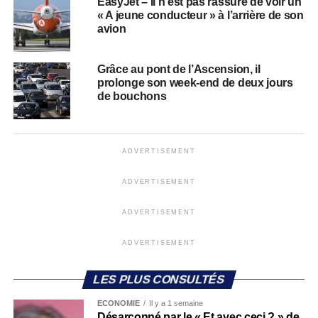
EasyJet – Il n’est pas rassuré de voir un
« A jeune conducteur » à l’arrière de son
avion
Grâce au pont de l’Ascension, il
prolonge son week-end de deux jours
de bouchons
ADVERTISEMENT
ADVERTISEMENT
ADVERTISEMENT
ADVERTISEMENT
LES PLUS CONSULTÉS
ECONOMIE
Il y a 1 semaine
Désarçonné par le « Et avec ceci ? » de