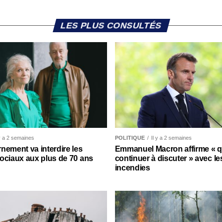
LES PLUS CONSULTÉS
 y a 2 semaines
POLITIQUE
Il y a 2 semaines
nement va interdire les
Emmanuel Macron affirme « qu’
ociaux aux plus de 70 ans
continuer à discuter » avec le
incendies