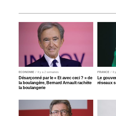
ECONOMIE
Il y a 2 semaines
FRANCE
Il
Désarçonné par le « Et avec ceci ? » de
Le gouver
la boulangère, Bernard Arnault rachète
réseaux s
la boulangerie