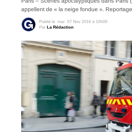
Paris – Scènes apocalyptiques dans Paris (
appellent de « la neige fondue ». Reportage
Publié le
mar
07 Nov 2016 à 10h00
Par
La Rédaction