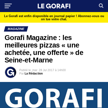
Le Gorafi est enfin disponible en journal papier !
Abonnez-vous ou
on tue votre chat.
MAGAZINE
Gorafi Magazine : les
meilleures pizzas « une
achetée, une offerte » de
Seine-et-Marne
Publié le
mar
28 Jul 2017 à 14h00
Par
La Rédaction