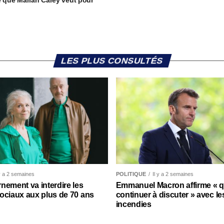
e que Mariah Carey veut pour
LES PLUS CONSULTÉS
 y a 2 semaines
POLITIQUE
Il y a 2 semaines
nement va interdire les
Emmanuel Macron affirme « qu’
ociaux aux plus de 70 ans
continuer à discuter » avec le
incendies