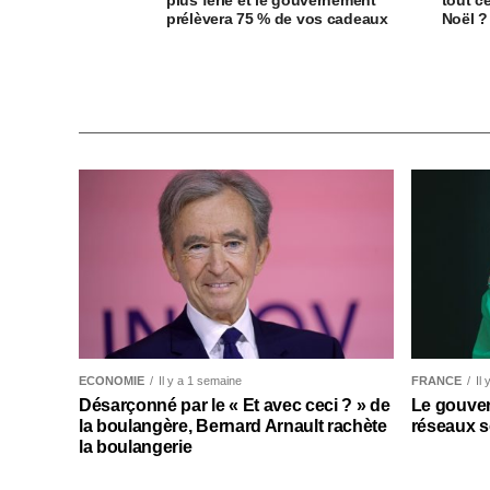
plus férié et le gouvernement
tout c
prélèvera 75 % de vos cadeaux
Noël ?
ECONOMIE
Il y a 1 semaine
FRANCE
Il
Désarçonné par le « Et avec ceci ? » de
Le gouver
la boulangère, Bernard Arnault rachète
réseaux s
la boulangerie