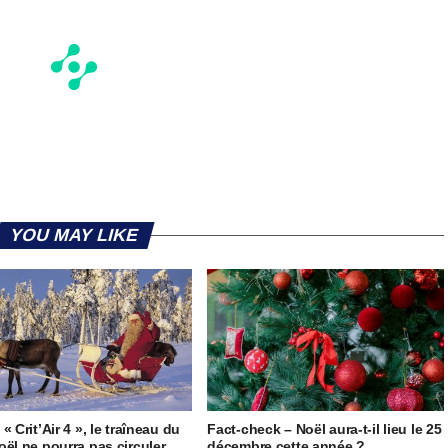
YOU MAY LIKE
« Crit’Air 4 », le traîneau du
Fact-check – Noël aura-t-il lieu le 25
oël ne pourra pas circuler
décembre cette année ?