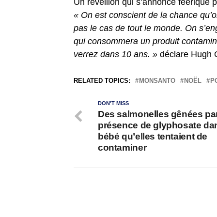
Un réveillon qui s’annonce féérique po
« On est conscient de la chance qu’on
pas le cas de tout le monde. On s’en
qui consommera un produit contaminé
verrez dans 10 ans. »
déclare Hugh G
RELATED TOPICS:
MONSANTO
NOËL
P
DON'T MISS
Des salmonelles gênées par
présence de glyphosate dan
bébé qu’elles tentaient de
contaminer