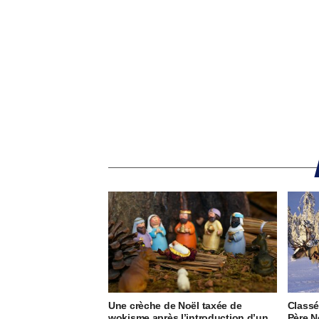
Une crèche de Noël taxée de
Classé 
wokisme après l’introduction d’un
Père N