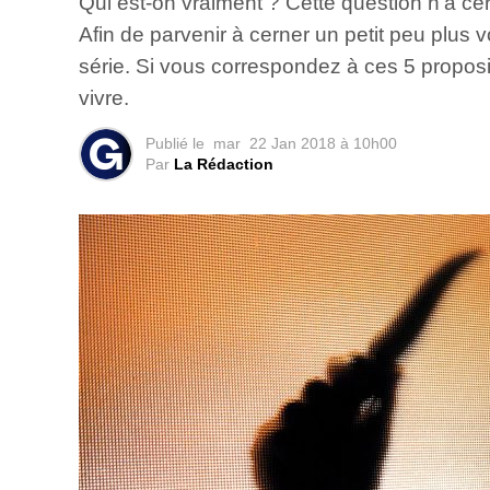
Qui est-on vraiment ? Cette question n’a cer
Afin de parvenir à cerner un petit peu plus 
série. Si vous correspondez à ces 5 proposi
vivre.
Publié le
mar
22 Jan 2018 à 10h00
Par
La Rédaction