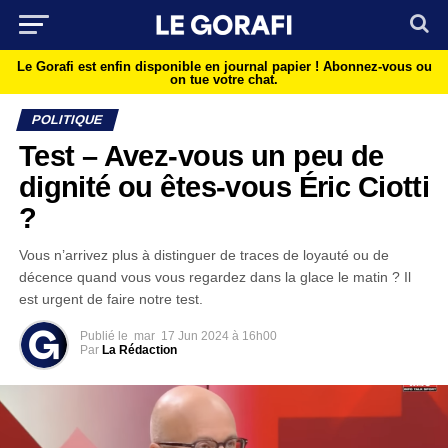
Le Gorafi est enfin disponible en journal papier !
Abonnez-vous ou
on tue votre chat.
POLITIQUE
Test – Avez-vous un peu de
dignité ou êtes-vous Éric Ciotti
?
Vous n’arrivez plus à distinguer de traces de loyauté ou de
décence quand vous vous regardez dans la glace le matin ? Il
est urgent de faire notre test.
Publié le
mar
17 Jun 2024 à 16h00
Par
La Rédaction