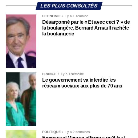
LES PLUS CONSULTÉS
ECONOMIE
Il y a 1 semaine
Désarçonné par le « Et avec ceci ? » de
la boulangère, Bernard Arnault rachète
la boulangerie
FRANCE
Il y a 1 semaine
Le gouvernement va interdire les
réseaux sociaux aux plus de 70 ans
POLITIQUE
Il y a 2 semaines
Emmanuel Macron affirme « qu’il faut