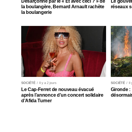
Désarçonné par le « Et avec ceci ? » de
Le gouver
la boulangère, Bernard Arnault rachète
réseaux s
la boulangerie
SOCIÉTÉ
Il y a 2 jours
SOCIÉTÉ
Il
Le Cap-Ferret de nouveau évacué
Gironde :
après l’annonce d’un concert solidaire
désormais
d’Afida Turner