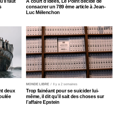
il faut
À court d’idées, Le Point décide de
s
consacrer un 789 ème article à Jean-
Luc Mélenchon
MONDE LIBRE
Il y a 2 semaines
nt deux
Trop fainéant pour se suicider lui-
oulée
même, il dit qu’il sait des choses sur
l’affaire Epstein