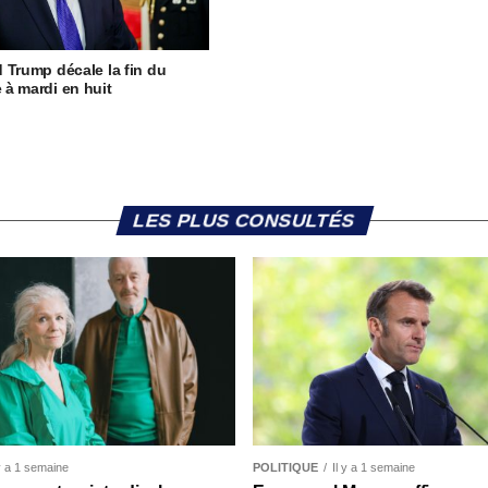
 Trump décale la fin du
à mardi en huit
LES PLUS CONSULTÉS
 y a 1 semaine
POLITIQUE
Il y a 1 semaine