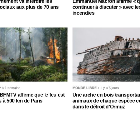
nement va interdire les
Emmanuel Macron affirme « qu’
ociaux aux plus de 70 ans
continuer à discuter » avec le
incendies
 y a 1 semaine
MONDE LIBRE
Il y a 6 jours
 BFMTV affirme que le feu est
Une arche en bois transporta
 à 500 km de Paris
animaux de chaque espèce c
dans le détroit d’Ormuz