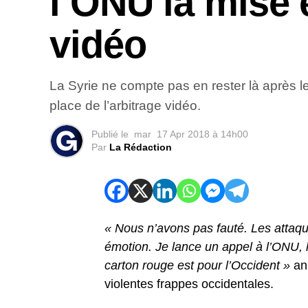
l’ONU la mise 
vidéo
La Syrie ne compte pas en rester là après l
place de l’arbitrage vidéo.
Publié le
mar
17 Apr 2018 à 14h00
Par
La Rédaction
« Nous n’avons pas fauté. Les attaq
émotion. Je lance un appel à l’ONU, l
carton rouge est pour l’Occident »
ann
violentes frappes occidentales.