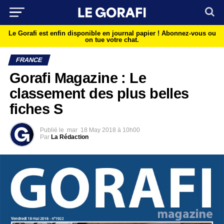
Le Gorafi est enfin disponible en journal papier !
Abonnez-vous ou
on tue votre chat.
FRANCE
Gorafi Magazine : Le
classement des plus belles
fiches S
Publié le
mar
18 May 2018 à 10h00
Par
La Rédaction