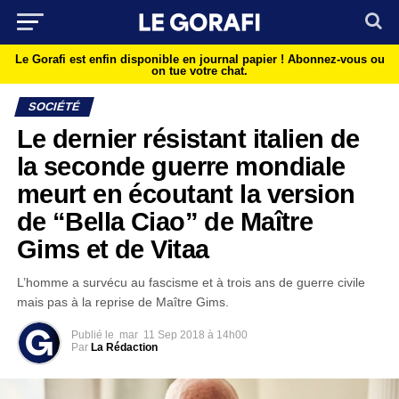
Le Gorafi est enfin disponible en journal papier !
Abonnez-vous ou
on tue votre chat.
SOCIÉTÉ
Le dernier résistant italien de
la seconde guerre mondiale
meurt en écoutant la version
de “Bella Ciao” de Maître
Gims et de Vitaa
L’homme a survécu au fascisme et à trois ans de guerre civile
mais pas à la reprise de Maître Gims.
Publié le
mar
11 Sep 2018 à 14h00
Par
La Rédaction