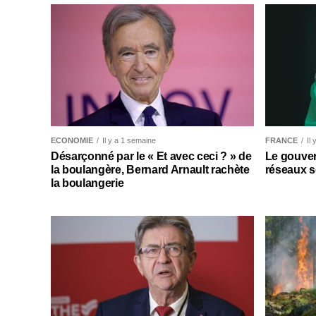
ECONOMIE
Il y a 1 semaine
FRANCE
Il
Désarçonné par le « Et avec ceci ? » de
Le gouver
la boulangère, Bernard Arnault rachète
réseaux s
la boulangerie