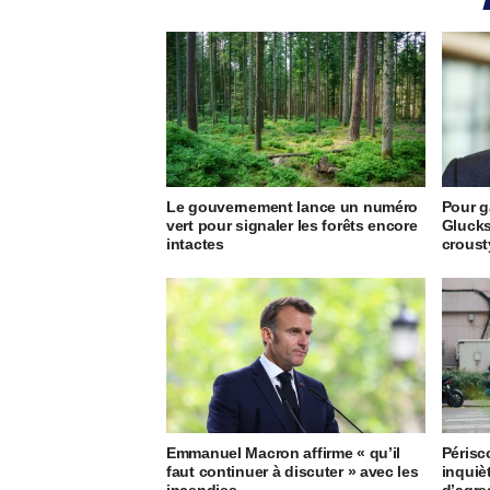
Le gouvernement lance un numéro
Pour g
vert pour signaler les forêts encore
Glucks
intactes
crous
Emmanuel Macron affirme « qu’il
Périsc
faut continuer à discuter » avec les
inquiè
incendies
d’agre