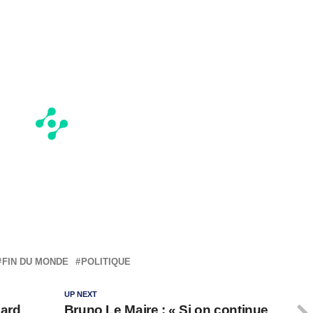
FIN DU MONDE
POLITIQUE
UP NEXT
nard
Bruno Le Maire : « Si on continue