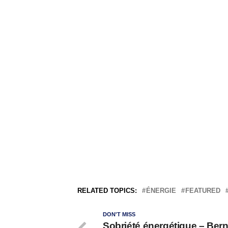
RELATED TOPICS:
ÉNERGIE
FEATURED
DON'T MISS
Sobriété énergétique – Ber