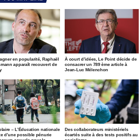
agner en popularité, Raphaël
À court d’idées, Le Point décide de
mann apparaît recouvert de
consacrer un 789 ème article à
ty
Jean-Luc Mélenchon
olaire – L’Éducation nationale
Des collaborateurs ministériels
te d’une possible pénurie
écartés suite à des tests positifs au
sseurs sexuels pour la
socialisme