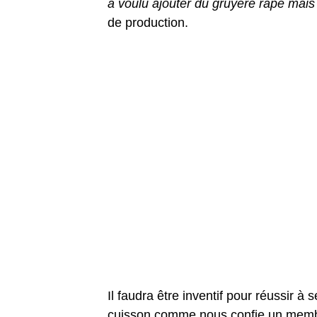
a voulu ajouter du gruyère râpé mais 
de production.
Il faudra être inventif pour réussir à
cuisson comme nous confie un memb