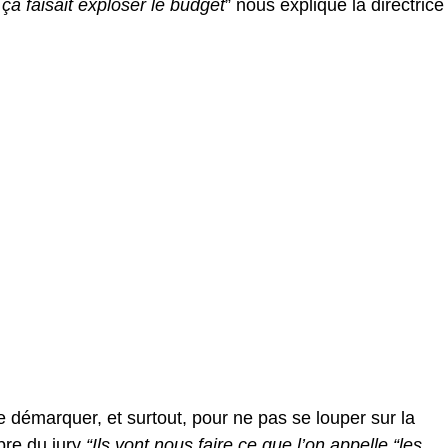
ça faisait exploser le budget
” nous explique la directrice
 se démarquer, et surtout, pour ne pas se louper sur la
re du jury
“Ils vont nous faire ce que l’on appelle “les