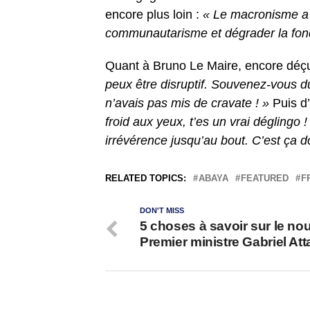
encore plus loin :
« Le macronisme a m
communautarisme et dégrader la fonc
Quant à Bruno Le Maire, encore déçu 
peux être disruptif. Souvenez-vous du 
n’avais pas mis de cravate ! »
Puis d
froid aux yeux, t’es un vrai déglingo
irrévérence jusqu’au bout. C’est ça d
RELATED TOPICS:
ABAYA
FEATURED
F
DON'T MISS
5 choses à savoir sur le n
Premier ministre Gabriel Att