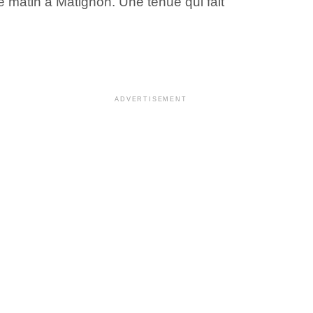
e matin à Matignon. Une tenue qui fait
ADVERTISEMENT