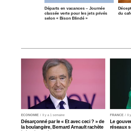
Départs en vacances – Journée
Décept
classée verte pour les jets privés
du caf
selon « Bison Blindé »
ECONOMIE
Il y a 1 semaine
FRANCE
Il
Désarçonné par le « Et avec ceci ? » de
Le gouver
la boulangère, Bernard Arnault rachète
réseaux s