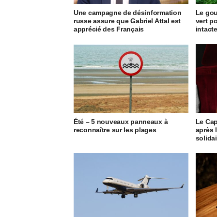
Une campagne de désinformation
Le go
russe assure que Gabriel Attal est
vert p
apprécié des Français
intact
Été – 5 nouveaux panneaux à
Le Cap
reconnaître sur les plages
après 
solida