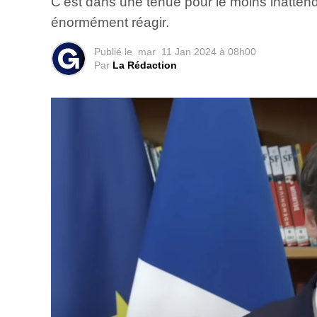
C’est dans une tenue pour le moins inattend
énormément réagir.
Publié le
mar
11 Jan 2024 à 08h00
Par
La Rédaction