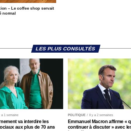
ion – Le coffee shop servait
é normal
LES PLUS CONSULTÉS
 y a 1 semaine
POLITIQUE
Il y a 2 semaines
nement va interdire les
Emmanuel Macron affirme « qu’
ociaux aux plus de 70 ans
continuer à discuter » avec le