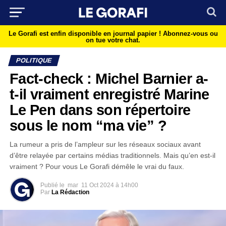
Le Gorafi est enfin disponible en journal papier !
Abonnez-vous ou
on tue votre chat.
POLITIQUE
Fact-check : Michel Barnier a-
t-il vraiment enregistré Marine
Le Pen dans son répertoire
sous le nom “ma vie” ?
La rumeur a pris de l’ampleur sur les réseaux sociaux avant
d’être relayée par certains médias traditionnels. Mais qu’en est-il
vraiment ? Pour vous Le Gorafi démêle le vrai du faux.
Publié le
mar
11 Oct 2024 à 14h00
Par
La Rédaction