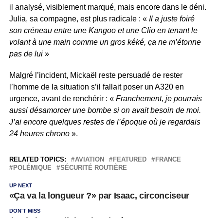
il analysé, visiblement marqué, mais encore dans le déni.
Julia, sa compagne, est plus radicale : «
Il a juste foiré
son créneau entre une Kangoo et une Clio en tenant le
volant à une main comme un gros kéké, ça ne m’étonne
pas de lui
»
Malgré l’incident, Mickaël reste persuadé de rester
l’homme de la situation s’il fallait poser un A320 en
urgence, avant de renchérir : «
Franchement, je pourrais
aussi désamorcer une bombe si on avait besoin de moi.
J’ai encore quelques restes de l’époque où je regardais
24 heures chrono
».
RELATED TOPICS:
AVIATION
FEATURED
FRANCE
POLÉMIQUE
SÉCURITÉ ROUTIÈRE
UP NEXT
«Ça va la longueur ?» par Isaac, circonciseur
DON'T MISS