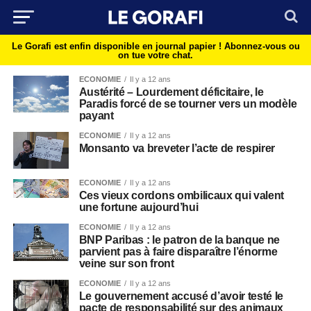
Le Gorafi est enfin disponible en journal papier !
Abonnez-vous ou
on tue votre chat.
ECONOMIE
Il y a 12 ans
Austérité – Lourdement déficitaire, le
Paradis forcé de se tourner vers un modèle
payant
ECONOMIE
Il y a 12 ans
Monsanto va breveter l’acte de respirer
ECONOMIE
Il y a 12 ans
Ces vieux cordons ombilicaux qui valent
une fortune aujourd’hui
ECONOMIE
Il y a 12 ans
BNP Paribas : le patron de la banque ne
parvient pas à faire disparaître l’énorme
veine sur son front
ECONOMIE
Il y a 12 ans
Le gouvernement accusé d’avoir testé le
pacte de responsabilité sur des animaux