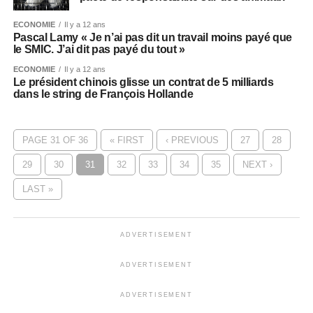
ECONOMIE
Il y a 12 ans
Pascal Lamy « Je n’ai pas dit un travail moins payé que
le SMIC. J’ai dit pas payé du tout »
ECONOMIE
Il y a 12 ans
Le président chinois glisse un contrat de 5 milliards
dans le string de François Hollande
PAGE 31 OF 36
« FIRST
‹ PREVIOUS
27
28
29
30
31
32
33
34
35
NEXT ›
LAST »
ADVERTISEMENT
ADVERTISEMENT
ADVERTISEMENT