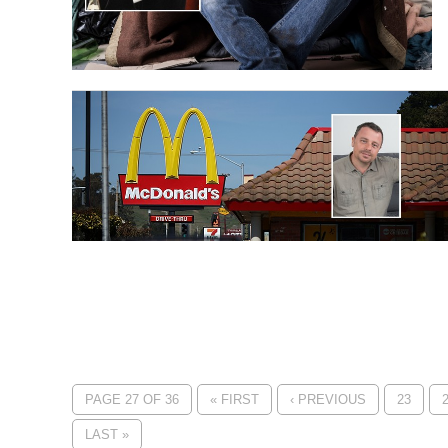
PAGE 27 OF 36
« FIRST
‹ PREVIOUS
23
LAST »