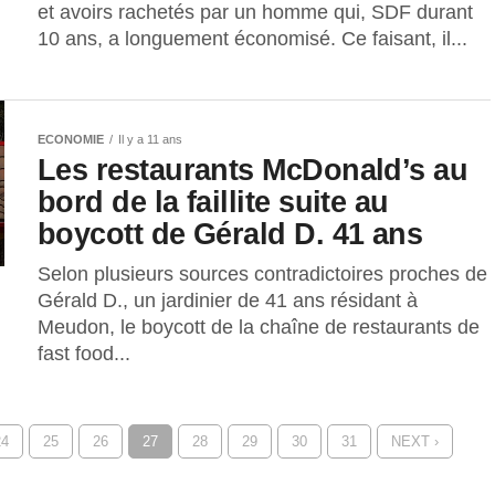
et avoirs rachetés par un homme qui, SDF durant
10 ans, a longuement économisé. Ce faisant, il...
ECONOMIE
Il y a 11 ans
Les restaurants McDonald’s au
bord de la faillite suite au
boycott de Gérald D. 41 ans
Selon plusieurs sources contradictoires proches de
Gérald D., un jardinier de 41 ans résidant à
Meudon, le boycott de la chaîne de restaurants de
fast food...
24
25
26
27
28
29
30
31
NEXT ›