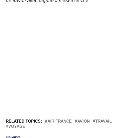
de travail avec dignité »
s’est-il félicité.
RELATED TOPICS:
AIR FRANCE
AVION
TRAVAIL
VOYAGE
UP NEXT