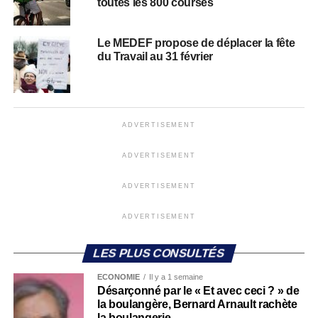
toutes les 800 courses
Le MEDEF propose de déplacer la fête
du Travail au 31 février
ADVERTISEMENT
ADVERTISEMENT
ADVERTISEMENT
ADVERTISEMENT
LES PLUS CONSULTÉS
ECONOMIE
Il y a 1 semaine
Désarçonné par le « Et avec ceci ? » de
la boulangère, Bernard Arnault rachète
la boulangerie