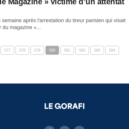
ie Magazine » victime d’un attentat
emaine après l'arrestation du tireur parisien qui visait
ur du magazine «...
577
578
579
580
581
582
583
584