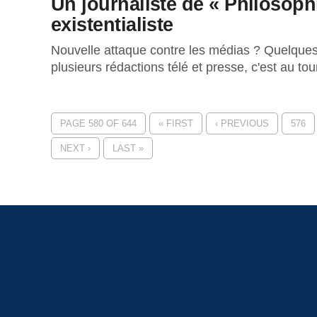
Un journaliste de « Philosoph
existentialiste
Nouvelle attaque contre les médias ? Quelques s
plusieurs rédactions télé et presse, c'est au to
PAGE 580 OF 644
« FIRST
‹ PREVIOUS
576
NEXT ›
LAST »