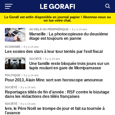
Le Gorafi est enfin disponible en journal papier !
Abonnez-vous ou
on tue votre chat.
AU DELÀ DU PÉRIPHÉRIQUE
Il y a 14 ans
Marseille : La photocopieuse du deuxième
étage est toujours en panne
ECONOMIE
Il y a 14 ans
Les sosies des stars à leur tour tentés par l’exil fiscal
SOCIÉTÉ
Il y a 14 ans
Une famille reste bloquée trois jours sur un
tapis roulant en gare de Montparnasse
POLITIQUE
Il y a 14 ans
Pour 2013, Alain Minc sort son horoscope amoureux
SOCIÉTÉ
Il y a 14 ans
Reportages télés de fin d’année : RSF contre le bizutage
dans les rédactions des télés françaises
SOCIÉTÉ
Il y a 14 ans
Ivre, le Père Noël se trompe de jour et fait sa tournée à
l’avance