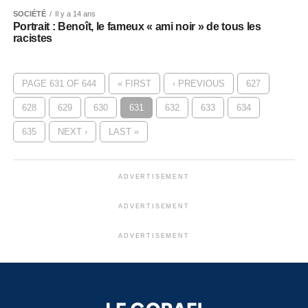
SOCIÉTÉ
Il y a 14 ans
Portrait : Benoît, le fameux « ami noir » de tous les
racistes
PAGE 631 OF 644
« FIRST
‹ PREVIOUS
627
628
629
630
631
632
633
634
635
NEXT ›
LAST »
ADVERTISEMENT
ADVERTISEMENT
ADVERTISEMENT