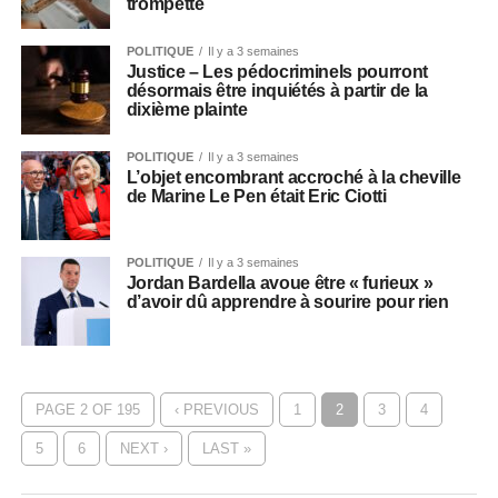
trompette
POLITIQUE
Il y a 3 semaines
Justice – Les pédocriminels pourront
désormais être inquiétés à partir de la
dixième plainte
POLITIQUE
Il y a 3 semaines
L’objet encombrant accroché à la cheville
de Marine Le Pen était Eric Ciotti
POLITIQUE
Il y a 3 semaines
Jordan Bardella avoue être « furieux »
d’avoir dû apprendre à sourire pour rien
PAGE 2 OF 195
‹ PREVIOUS
1
2
3
4
5
6
NEXT ›
LAST »