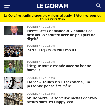
Le Gorafi est enfin disponible en journal papier !
Abonnez-vous ou
on tue votre chat.
SOCIÉTÉ
Il y a 12 ans
Pierre Gattaz demande aux pauvres de
bien vouloir souffrir avec un peu plus de
dignité
SOCIÉTÉ
Il y a 12 ans
[SPOILER] On va tous mourir
SOCIÉTÉ
Il y a 12 ans
Il fatigue tout le monde avec sa bonne
humeur
SOCIÉTÉ
Il y a 12 ans
France – Toutes les 13 secondes, une
personne pense à ta mère
SOCIÉTÉ
Il y a 12 ans
Mc Donald’s : la serveuse mettait de vrais
steaks dans les Happy Meal