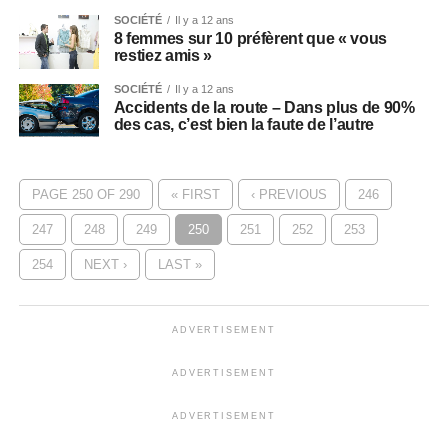
SOCIÉTÉ
Il y a 12 ans
8 femmes sur 10 préfèrent que « vous
restiez amis »
SOCIÉTÉ
Il y a 12 ans
Accidents de la route – Dans plus de 90%
des cas, c’est bien la faute de l’autre
PAGE 250 OF 290
« FIRST
‹ PREVIOUS
246
247
248
249
250
251
252
253
254
NEXT ›
LAST »
ADVERTISEMENT
ADVERTISEMENT
ADVERTISEMENT