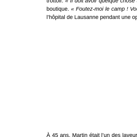
trottoir.
« Il doit avoir quelque chose
boutique.
« Foutez-moi le camp ! Vo
l’hôpital de Lausanne pendant une op
À 45 ans, Martin était l’un des laveu