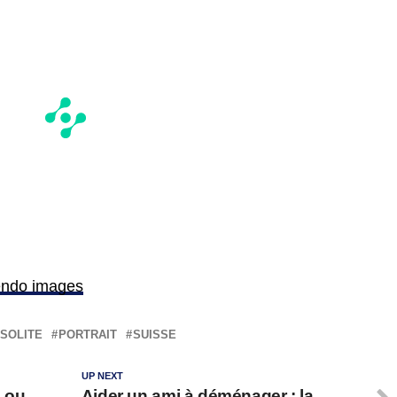
rendo images
NSOLITE
PORTRAIT
SUISSE
UP NEXT
o ou
Aider un ami à déménager : la