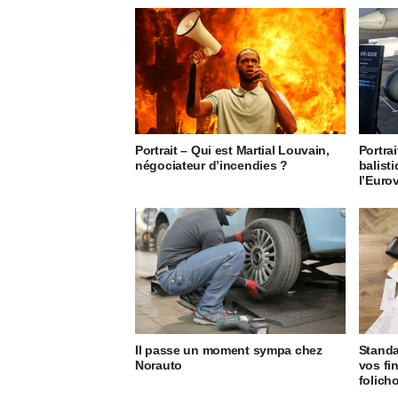
Portrait – Qui est Martial Louvain,
Portrai
négociateur d’incendies ?
balisti
l’Euro
Il passe un moment sympa chez
Standa
Norauto
vos fi
folich