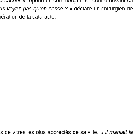
 à cacher »
répond un commerçant rencontré devant sa
us voyez pas qu’on bosse ? »
déclare un chirurgien de
ération de la cataracte.
rs de vitres les plus appréciés de sa ville.
« Il maniait la