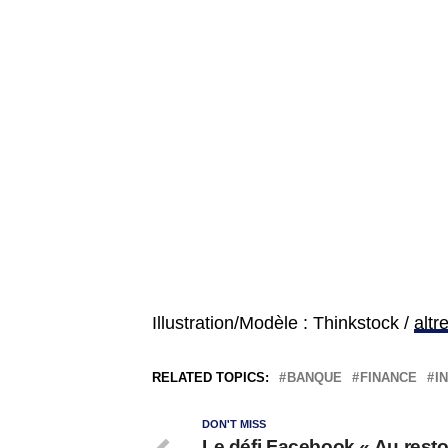
Illustration/Modèle : Thinkstock /
alt
RELATED TOPICS:
BANQUE
FINANCE
I
DON'T MISS
Le défi Facebook « Au rest