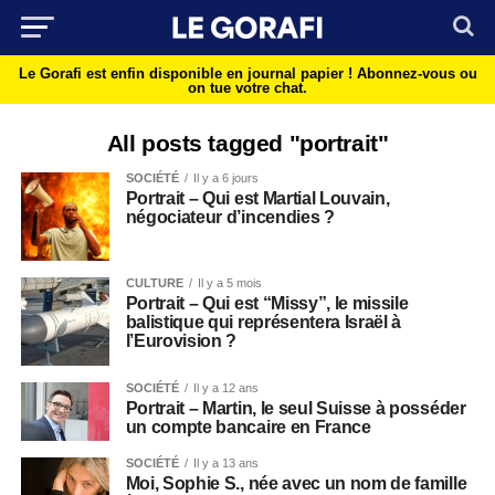
Le Gorafi est enfin disponible en journal papier !
Abonnez-vous ou
on tue votre chat.
All posts tagged "portrait"
SOCIÉTÉ
Il y a 6 jours
Portrait – Qui est Martial Louvain,
négociateur d’incendies ?
CULTURE
Il y a 5 mois
Portrait – Qui est “Missy”, le missile
balistique qui représentera Israël à
l’Eurovision ?
SOCIÉTÉ
Il y a 12 ans
Portrait – Martin, le seul Suisse à posséder
un compte bancaire en France
SOCIÉTÉ
Il y a 13 ans
Moi, Sophie S., née avec un nom de famille