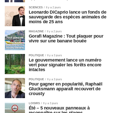
SCIENCES
Il y a 2 jours
Leonardo DiCaprio lance un fonds de
sauvegarde des espèces animales de
moins de 25 ans
MAGAZINE
Il y a 2 jours
Gorafi Magazine : Tout plaquer pour
vivre sur une banane bouée
POLITIQUE
Il y a 3 jours
Le gouvernement lance un numéro
vert pour signaler les forêts encore
intactes
POLITIQUE
Il y a 3 jours
Pour gagner en popularité, Raphaël
Glucksmann apparaît recouvert de
crousty
LOISIRS
Il y a 3 jours
Été – 5 nouveaux panneaux à
reconnaître sur les plages