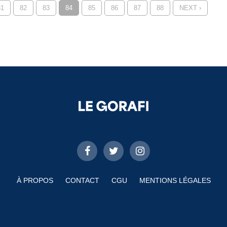
81
82
83
84
85
86
87
88
NEXT ›
À PROPOS
CONTACT
CGU
MENTIONS LÉGALES