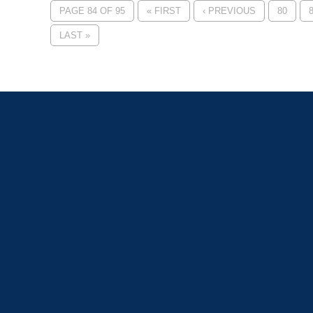
PAGE 84 OF 95
« FIRST
‹ PREVIOUS
80
LAST »