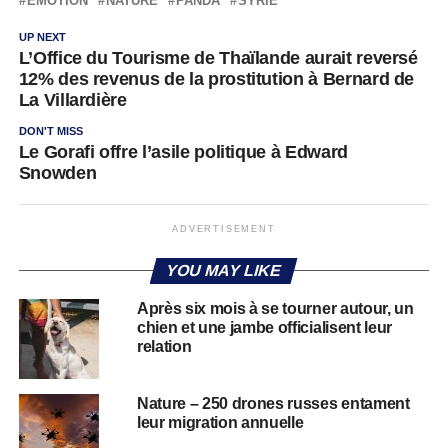
ÉMOTION
NATURE
PANDA
SYRIE
UP NEXT
L’Office du Tourisme de Thaïlande aurait reversé
12% des revenus de la prostitution à Bernard de
La Villardière
DON'T MISS
Le Gorafi offre l’asile politique à Edward
Snowden
ADVERTISEMENT
YOU MAY LIKE
Après six mois à se tourner autour, un
chien et une jambe officialisent leur
relation
Nature – 250 drones russes entament
leur migration annuelle