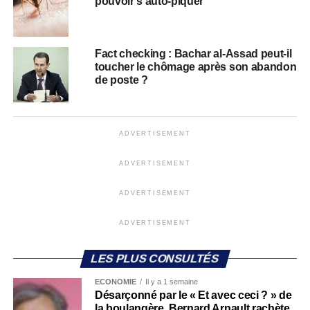
pouvoir s’auto-piquer
Fact checking : Bachar al-Assad peut-il
toucher le chômage après son abandon
de poste ?
ADVERTISEMENT
ADVERTISEMENT
ADVERTISEMENT
ADVERTISEMENT
LES PLUS CONSULTÉS
ECONOMIE
Il y a 1 semaine
Désarçonné par le « Et avec ceci ? » de
la boulangère, Bernard Arnault rachète