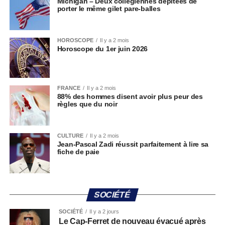
Michigan – Deux collégiennes dépitées de
porter le même gilet pare-balles
HOROSCOPE
Il y a 2 mois
Horoscope du 1er juin 2026
FRANCE
Il y a 2 mois
88% des hommes disent avoir plus peur des
règles que du noir
CULTURE
Il y a 2 mois
Jean-Pascal Zadi réussit parfaitement à lire sa
fiche de paie
SOCIÉTÉ
SOCIÉTÉ
Il y a 2 jours
Le Cap-Ferret de nouveau évacué après