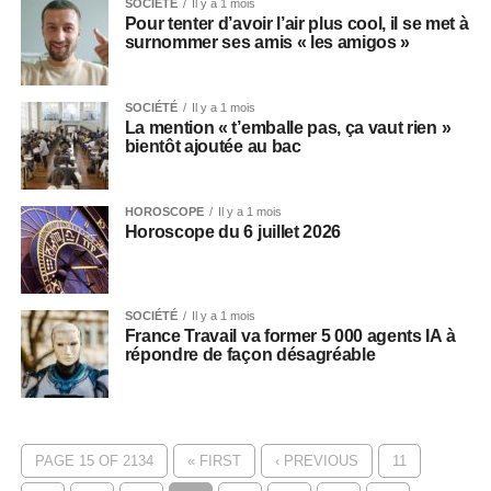
SOCIÉTÉ
Il y a 1 mois
Pour tenter d’avoir l’air plus cool, il se met à
surnommer ses amis « les amigos »
SOCIÉTÉ
Il y a 1 mois
La mention « t’emballe pas, ça vaut rien »
bientôt ajoutée au bac
HOROSCOPE
Il y a 1 mois
Horoscope du 6 juillet 2026
SOCIÉTÉ
Il y a 1 mois
France Travail va former 5 000 agents IA à
répondre de façon désagréable
PAGE 15 OF 2134
« FIRST
‹ PREVIOUS
11