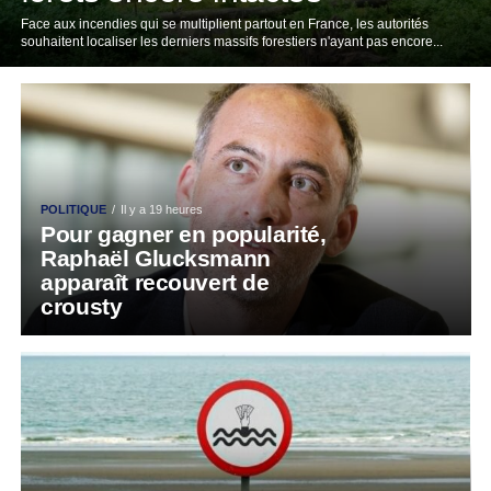
Face aux incendies qui se multiplient partout en France, les autorités
souhaitent localiser les derniers massifs forestiers n'ayant pas encore...
POLITIQUE
Il y a 19 heures
Pour gagner en popularité,
Raphaël Glucksmann
apparaît recouvert de
crousty