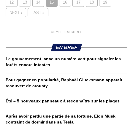
12
13
14
15
16
17
18
19
NEXT ›
LAST »
ADVERTISEMENT
EN BREF
Le gouvernement lance un numéro vert pour signaler les
forêts encore intactes
Pour gagner en popularité, Raphaël Glucksmann apparaît
recouvert de crousty
Été – 5 nouveaux panneaux à reconnaître sur les plages
Après avoir perdu une partie de sa fortune, Elon Musk
contraint de dormir dans sa Tesla