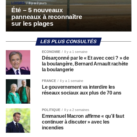
LOISIRS
Il y a 2 jours
Été – 5 nouveaux
panneaux à reconnaître
sur les plages
LES PLUS CONSULTÉS
ECONOMIE
Il y a 1 semaine
Désarçonné par le « Et avec ceci ? » de
la boulangère, Bernard Arnault rachète
la boulangerie
FRANCE
Il y a 1 semaine
Le gouvernement va interdire les
réseaux sociaux aux plus de 70 ans
POLITIQUE
Il y a 2 semaines
Emmanuel Macron affirme « qu’il faut
continuer à discuter » avec les
incendies