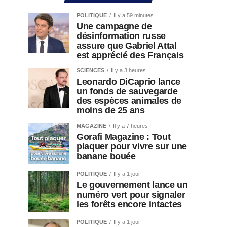
POLITIQUE
Il y a 59 minutes
Une campagne de
désinformation russe
assure que Gabriel Attal
est apprécié des Français
SCIENCES
Il y a 3 heures
Leonardo DiCaprio lance
un fonds de sauvegarde
des espèces animales de
moins de 25 ans
MAGAZINE
Il y a 7 heures
Gorafi Magazine : Tout
plaquer pour vivre sur une
banane bouée
POLITIQUE
Il y a 1 jour
Le gouvernement lance un
numéro vert pour signaler
les forêts encore intactes
POLITIQUE
Il y a 1 jour