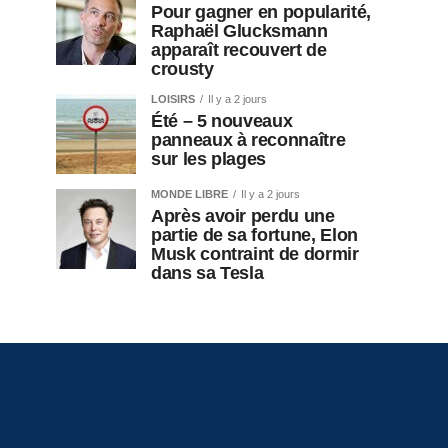
Pour gagner en popularité,
Raphaël Glucksmann
apparaît recouvert de
crousty
LOISIRS
Il y a 2 jours
Été – 5 nouveaux
panneaux à reconnaître
sur les plages
MONDE LIBRE
Il y a 2 jours
Après avoir perdu une
partie de sa fortune, Elon
Musk contraint de dormir
dans sa Tesla