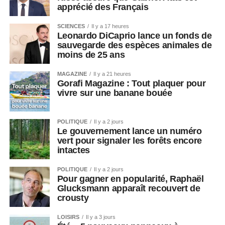
apprécié des Français
SCIENCES
Il y a 17 heures
Leonardo DiCaprio lance un fonds de
sauvegarde des espèces animales de
moins de 25 ans
MAGAZINE
Il y a 21 heures
Gorafi Magazine : Tout plaquer pour
vivre sur une banane bouée
POLITIQUE
Il y a 2 jours
Le gouvernement lance un numéro
vert pour signaler les forêts encore
intactes
POLITIQUE
Il y a 2 jours
Pour gagner en popularité, Raphaël
Glucksmann apparaît recouvert de
crousty
LOISIRS
Il y a 3 jours