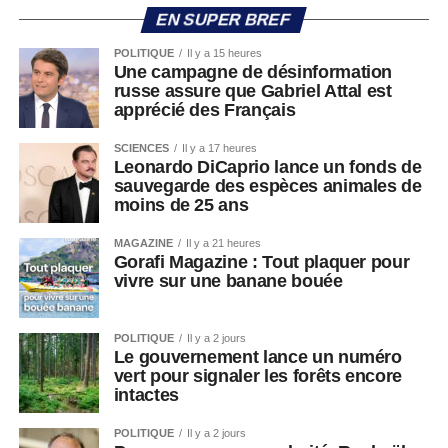
EN SUPER BREF
POLITIQUE
Il y a 15 heures
Une campagne de désinformation
russe assure que Gabriel Attal est
apprécié des Français
SCIENCES
Il y a 17 heures
Leonardo DiCaprio lance un fonds de
sauvegarde des espèces animales de
moins de 25 ans
MAGAZINE
Il y a 21 heures
Gorafi Magazine : Tout plaquer pour
vivre sur une banane bouée
POLITIQUE
Il y a 2 jours
Le gouvernement lance un numéro
vert pour signaler les forêts encore
intactes
POLITIQUE
Il y a 2 jours